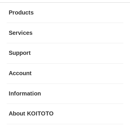
Buka
Footer Navigation
Products
Buka
Services
Buka
Support
Buka
Account
Buka
Information
Buka
About KOITOTO