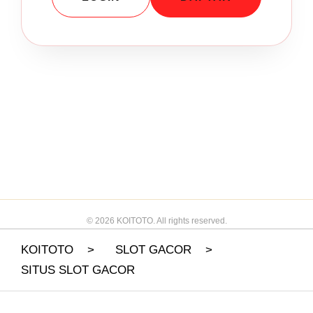
Layer Popup Close
© 2026 KOITOTO. All rights reserved.
KOITOTO
>
SLOT GACOR
>
SITUS SLOT GACOR