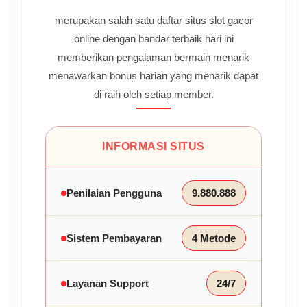
merupakan salah satu daftar situs slot gacor
online dengan bandar terbaik hari ini
memberikan pengalaman bermain menarik
menawarkan bonus harian yang menarik dapat
di raih oleh setiap member.
INFORMASI SITUS
Penilaian Pengguna
9.880.888
Sistem Pembayaran
4 Metode
Layanan Support
24/7