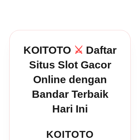
KOITOTO
⚔️
Daftar
Situs Slot Gacor
Online dengan
Bandar Terbaik
Hari Ini
KOITOTO